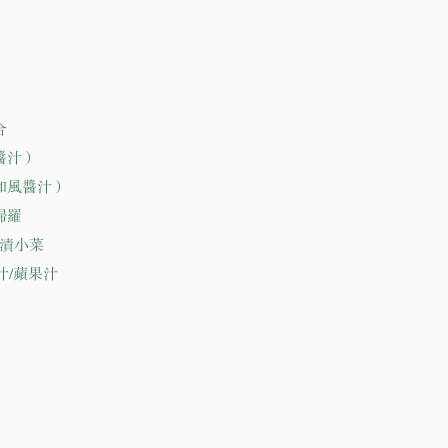
合
醬汁）
和風醬汁）
婦羅
漬小菜
汁/蘋果汁