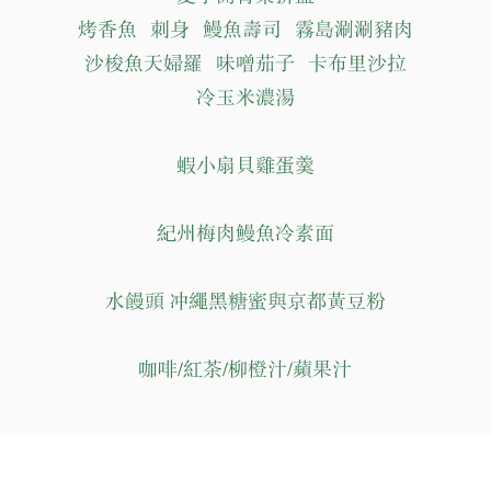
烤香魚 刺身 鰻魚壽司 霧島涮涮豬肉
沙梭魚天婦羅 味噌茄子 卡布里沙拉
冷玉米濃湯
蝦小扇貝雞蛋羹
紀州梅肉鰻魚冷素面
水饅頭 冲繩黑糖蜜與京都黃豆粉
咖啡/紅茶/柳橙汁/蘋果汁