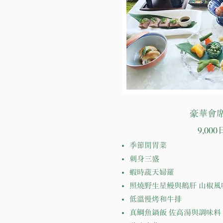
豪華會
9,00
季節開胃菜
刺身三盛
蝦時蔬天婦羅
照燒野生星鰻與鵝肝 山椒風
低溫慢烤和牛排
真鯛魚鍋飯 佐高湯與調味料