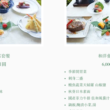
席套餐
和洋
0日圓
6,0
季節開胃菜
刺身二盛
鰻魚蔬菜天婦羅 山椒鹽
味
秋葵日本素面
國產菲力牛排 佐和風醬汁
鍋飯,醃漬小菜,湯