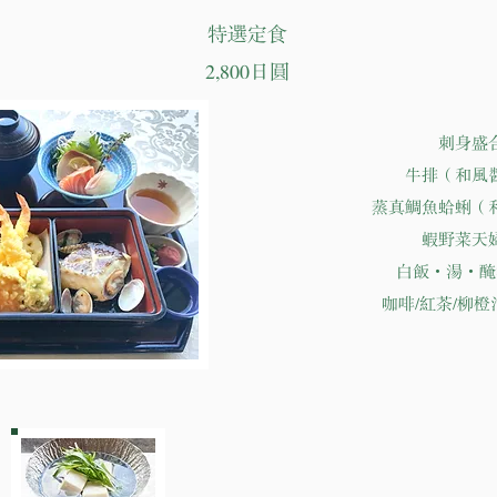
特選定食
2,800日圓
刺身盛
牛排（和風
蒸真鯛魚蛤蜊（
蝦野菜天
白飯・湯・醃
咖啡/紅茶/柳橙