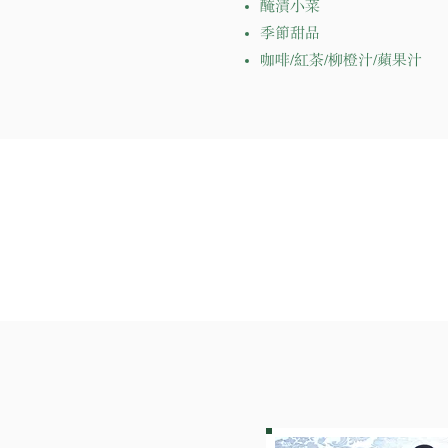
醃漬小菜
季節甜品
咖啡/紅茶/柳橙汁/蘋果汁