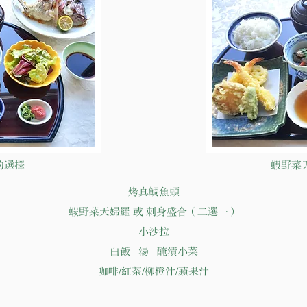
的選擇
蝦野菜
烤真鯛魚頭
蝦野菜天婦羅 或 刺身盛合（二選一）
小沙拉
白飯 湯 醃漬小菜
咖啡/紅茶/柳橙汁/蘋果汁