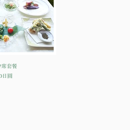
會席套餐
00日圓