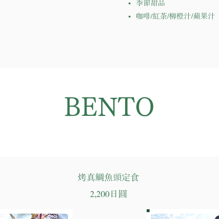
季節甜品
咖啡/紅茶/柳橙汁/蘋果汁
BENTO
烤真鯛魚頭定食
2,200日圓