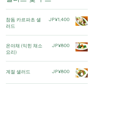
참돔 카르파초 샐
JP¥1,400
러드
온야채 (익힌 채소
JP¥800
요리)
계절 샐러드
JP¥800
포타쥬 수프 (걸쭉
JP¥800
한 크림 수프)
사이드 메뉴