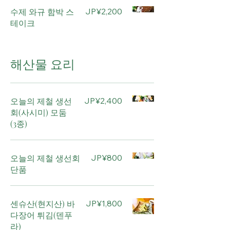
수제 와규 함박 스
JP¥2,200
테이크
해산물 요리
오늘의 제철 생선
JP¥2,400
회(사시미) 모둠
(3종)
오늘의 제철 생선회
JP¥800
단품
센슈산(현지산) 바
JP¥1,800
다장어 튀김(덴푸
라)