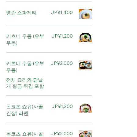
명란 스파게티
JP¥1,400
키츠네 우동 (유부
JP¥1,200
우동)
키츠네 우동 (유부
JP¥2,000
우동)
전채 요리와 닭날
개 황금 튀김 포함
돈코츠 쇼유(사골
JP¥1,200
간장) 라멘
돈코츠 쇼유(사골
JP¥2,000