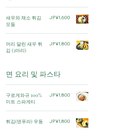
새우와 채소 튀김
JP¥1,600
모둠
머리 달린 새우 튀
JP¥1,800
김 (3마리)
면 요리 및 파스타
구로게와규 100%
JP¥1,800
미트 스파게티
튀김(덴푸라) 우동
JP¥1,800