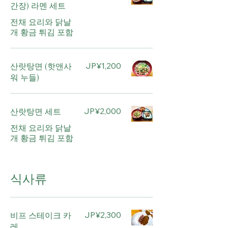
간장) 라멘 세트
전채 요리와 닭날
개 황금 튀김 포함
산랏탕면 (핫앤사
JP¥1,200
워 누들)
산랏탕면 세트
JP¥2,000
전채 요리와 닭날
개 황금 튀김 포함
식사류
비프 스테이크 카
JP¥2,300
레