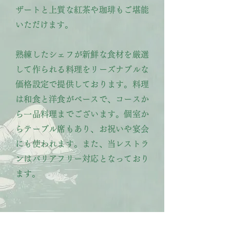
ザートと上質な紅茶や珈琲もご堪能
いただけます。
熟練したシェフが新鮮な食材を厳選
して作られる料理をリーズナブルな
価格設定で提供しております。料理
は和食と洋食がベースで、コースか
ら一品料理までございます。個室か
らテーブル席もあり、お祝いや宴会
にも使われます。また、当レストラ
ンはバリアフリー対応となっており
ます。​