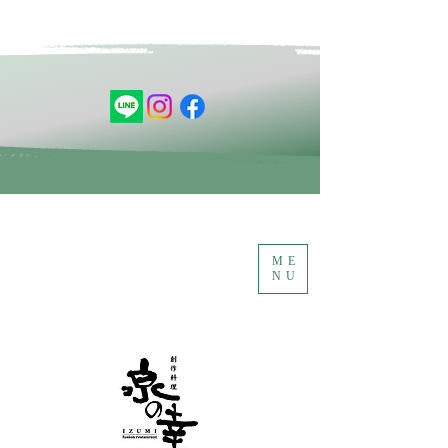
ME
NU