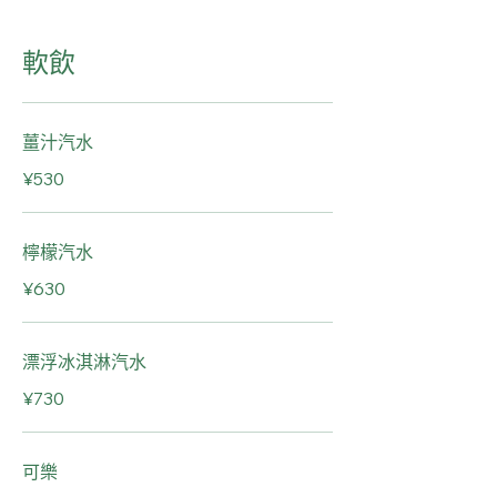
軟飲
薑汁汽水
¥530
檸檬汽水
¥630
漂浮冰淇淋汽水
¥730
可樂