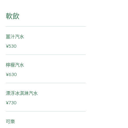
軟飲
薑汁汽水
¥530
檸檬汽水
¥630
漂浮冰淇淋汽水
¥730
可樂