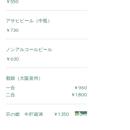
￥550
アサヒビール（中瓶）
￥730
ノンアルコールビール
￥630
都娘（大阪泉州）
￥960
一合
￥1,800
二合
荘の郷 生貯蔵酒
￥1,350
花萌（大阪泉州）1
本300 ml